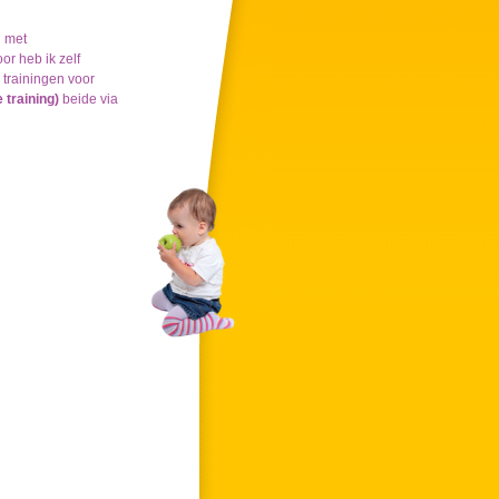
n met
r heb ik zelf
 trainingen voor
 training)
beide via