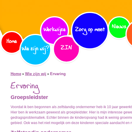
Nieuws
Werkwijze
Zorg op maat
Home
ZIN
Wie zijn wij?
Home
Wie zijn wij
Ervaring
»
»
Ervaring
Groepsleidster
Voordat ik ben begonnen als zelfstandig ondernemer heb ik 10 jaar gewerkt
Hier ben ik werkzaam geweest als groepleidster. Hier is mijn interesse gew
gedragsproblematiek. Echter binnen de kinderopvang had ik weinig groeimo
gebied. Ook was het niet mogelijk om deze kinderen speciale aandacht en r