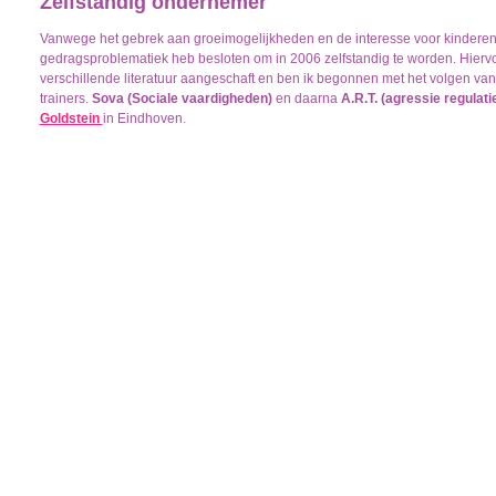
Zelfstandig ondernemer
Vanwege het gebrek aan groeimogelijkheden en de interesse voor kindere
gedragsproblematiek heb besloten om in 2006 zelfstandig te worden. Hiervoo
verschillende literatuur aangeschaft en ben ik begonnen met het volgen van
trainers.
Sova (Sociale vaardigheden)
en daarna
A.R.T. (agressie regulatie
Goldstein
in Eindhoven.